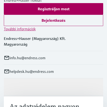
Endress+Hauser fiókkal!
Regisztráljon most
Bejelentkezés
További információk
Endress+Hauser (Magyarország) Kft.
Magyarország
info.hu@endress.com
helpdesk.hu@endress.com
Termékek és Szerviz
Iparágak
Az adatvédelem nagyon