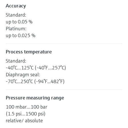
Accuracy
Standard:
up to 0.05 %
Platinum:
up to 0.025 %
Process temperature
Standard:
-40°C…125°C (-40°F…257°C)
Diaphragm seal:
-70°C...250°C (-94°F...482°F)
Pressure measuring range
100 mbar…100 bar
(1.5 psi…1500 psi)
relative/ absolute