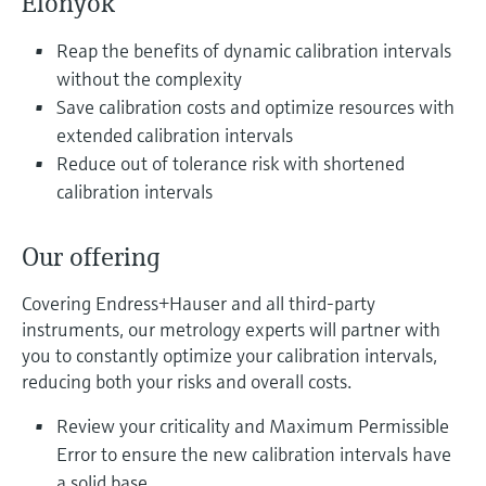
Előnyök
Level measurement with pressure
Device Viewer
transparency
Memosens technology
Reap the benefits of dynamic calibration intervals
Find product-specific information and
Összes megtekintése
documentation
without the complexity
Összes megtekintése
Save calibration costs and optimize resources with
Pótalkatrészek keresése
extended calibration intervals
Pótalkatrészek keresése termékcsalád,
Reduce out of tolerance risk with shortened
rendelési kód vagy sorozatszám alapján
calibration intervals
Our offering
Covering Endress+Hauser and all third-party
instruments, our metrology experts will partner with
you to constantly optimize your calibration intervals,
reducing both your risks and overall costs.
Review your criticality and Maximum Permissible
Error to ensure the new calibration intervals have
a solid base