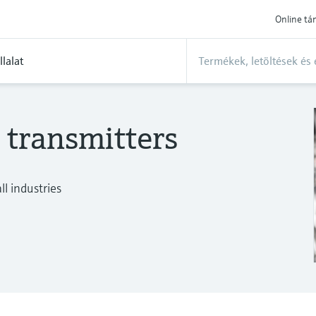
Online t
llalat
 transmitters
l industries