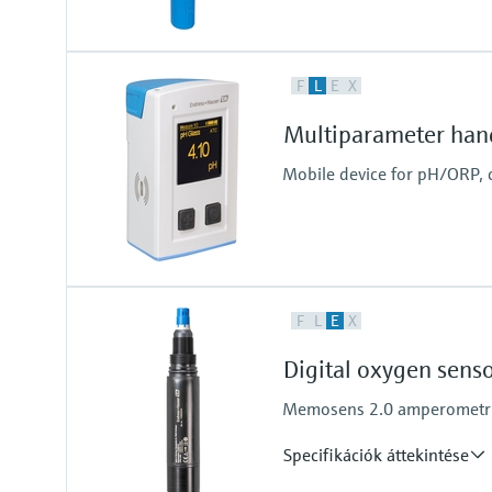
Input
F
L
E
X
One channel transmitter
Output / communication
Multiparameter han
4 to 20 mA, HART
Mobile device for pH/ORP, 
F
L
E
X
Digital oxygen sen
Memosens 2.0 amperometric 
Specifikációk áttekintése