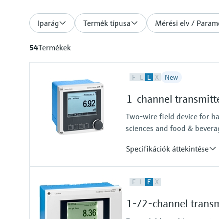
Iparág
Termék típusa
Mérési elv / Param
54
Termékek
F
L
E
X
New
1-channel transmitt
Two-wire field device for h
sciences and food & bevera
Specifikációk áttekintése
Input
F
L
E
X
One channel transmitter for Mem
Output / communication
1-/2-channel transm
4 to 20 mA, HART (optional), ad
also later activatable