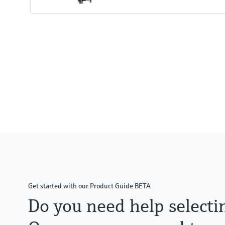
Measuring range
0.01 to 100 mg/l
0.00 to 1000 %SAT
0 to 2000 hPa
Process temperature
-5 to 60 °C
(20 to 140 °F)
Get started with our Product Guide BETA
Do you need help selecti