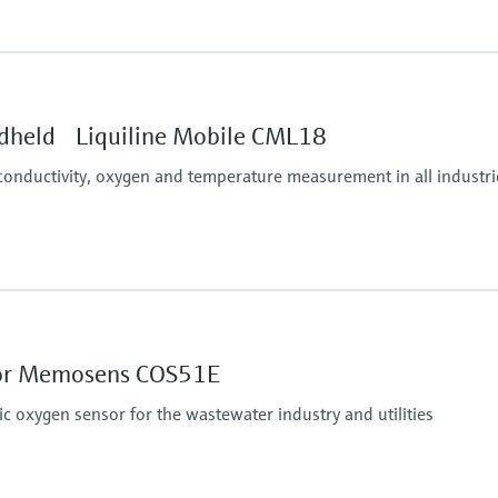
Ingress protection
IP67, IP68, NEMA Typ
dheld Liquiline Mobile CML18
conductivity, oxygen and temperature measurement in all industri
sor Memosens COS51E
oxygen sensor for the wastewater industry and utilities