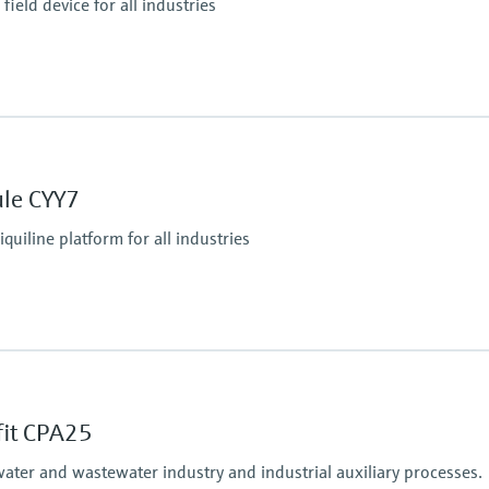
ield device for all industries
Ingress protection
IP66 / IP67
ule CYY7
tputs
iquiline platform for all industries
Ingress protection
tform:
depending on Liquiline
fit CPA25
water and wastewater industry and industrial auxiliary processes.