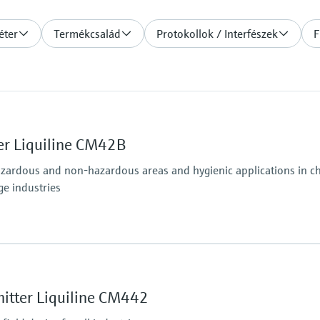
éter
Termékcsalád
Protokollok / Interfészek
F
er Liquiline CM42B
azardous and non-hazardous areas and hygienic applications in che
ge industries
Ingress protection
osens and analog (pH, ORP, conductivity)
Field housing:
IP66/67 (IEC 60529)
itter Liquiline CM442
ditional second output possible; HART communication,
NEMA 4X (UL 50E)
DIN-rail housing: IP20