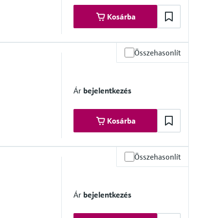
Kosárba
Összehasonlít
Ár
bejelentkezés
Kosárba
Összehasonlít
Ár
bejelentkezés