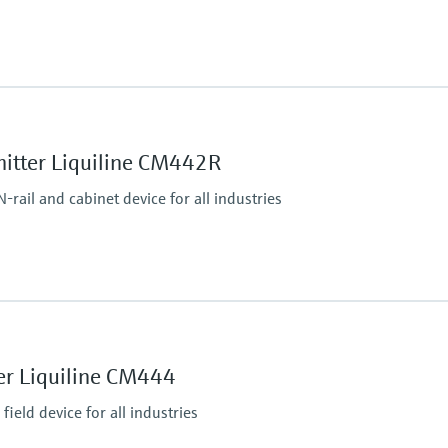
Process pressure
max. 6 bar at 20°C
(87 psi at 68°F)
mitter Liquiline CM442R
rail and cabinet device for all industries
Ingress protection
Transmitter: IP20
Optional Display: IP66
er Liquiline CM444
ield device for all industries
tputs
P, Modbus RS485,