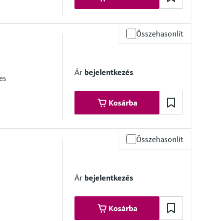
Összehasonlít
e 6
Ár
bejelentkezés
es
Kosárba
Összehasonlít
Ár
bejelentkezés
Kosárba