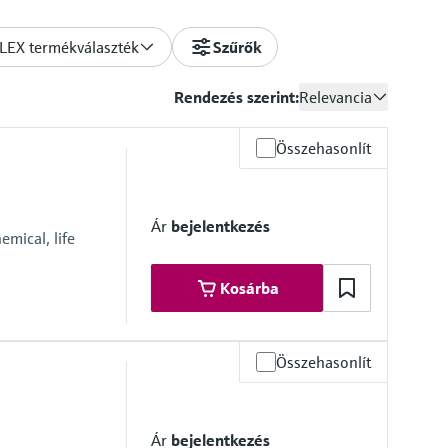
LEX termékválaszték
Szűrők
Rendezés szerint:
Relevancia
Összehasonlít
Ár
bejelentkezés
mical, life
Kosárba
Összehasonlít
Ár
bejelentkezés