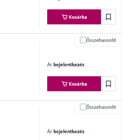
Kosárba
Összehasonlít
Ár
bejelentkezés
Kosárba
Összehasonlít
 platform product
Ár
bejelentkezés