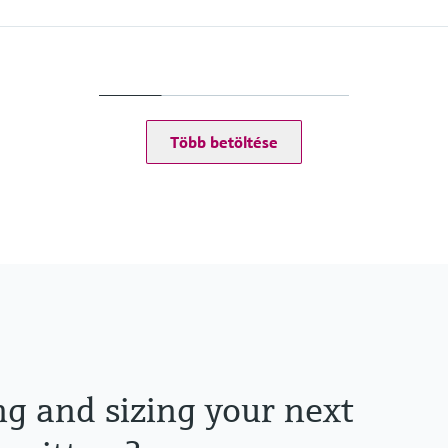
Process pressure
Max. 5 bar abs
(Max. 72.5 psi abs)
Több betöltése
ng and sizing your next