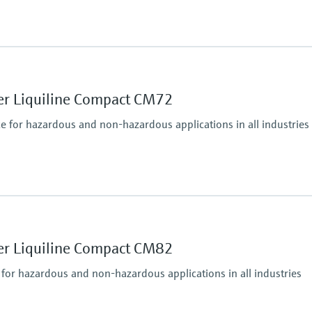
Ingress protection
IP66 / IP 67
er Liquiline Compact CM72
ce for hazardous and non-hazardous applications in all industries
puts, alarmrelay,
485, Modbus TCP, Ethernet
Ingress protection
IP67, IP68, NEMA Typ
er Liquiline Compact CM82
 for hazardous and non-hazardous applications in all industries