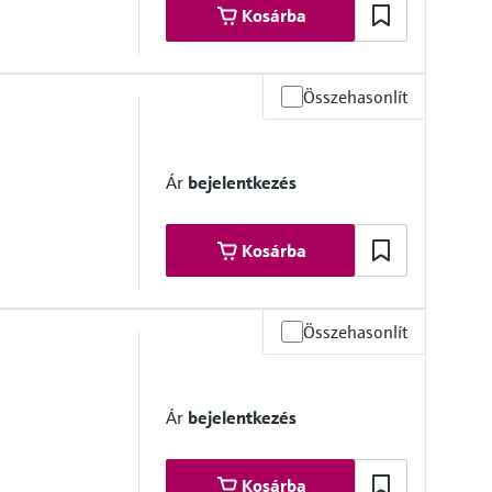
Kosárba
Összehasonlít
Ár
bejelentkezés
Kosárba
Összehasonlít
e 6
Ár
bejelentkezés
Kosárba