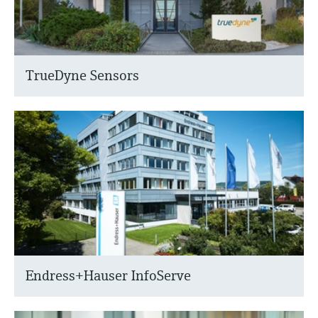
TrueDyne Sensors
Endress+Hauser InfoServe