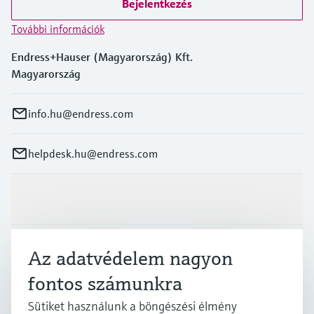
Bejelentkezés
További információk
Endress+Hauser (Magyarország) Kft.
Magyarország
info.hu@endress.com
helpdesk.hu@endress.com
Termékek és Szerviz
Iparágak
Az adatvédelem nagyon
fontos számunkra
Támogatás
Sütiket használunk a böngészési élmény