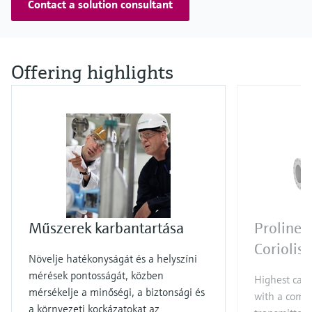
Contact a solution consultant
Offering highlights
Műszerek karbantartása
Proline 
Coriolis
Növelje hatékonyságát és a helyszíni
mérések pontosságát, közben
Highest capa
mérsékelje a minőségi, a biztonsági és
with a compa
a környezeti kockázatokat az