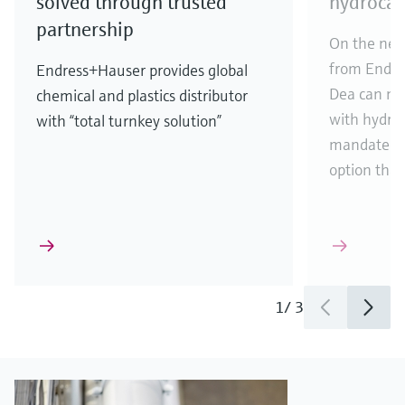
solved through trusted
hydroca
partnership
On the new 
from Endre
Endress+Hauser provides global
Dea can no
chemical and plastics distributor
with hydroc
with “total turnkey solution”
mandated – 
option than
1
/
3