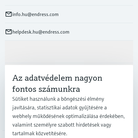
info.hu@endress.com
helpdesk.hu@endress.com
Termékek és Szerviz
Iparágak
Az adatvédelem nagyon
fontos számunkra
Támogatás
Sütiket használunk a böngészési élmény
javítására, statisztikai adatok gyűjtésére a
webhely működésének optimalizálása érdekében,
A cég
valamint személyre szabott hirdetések vagy
tartalmak közvetítésére.