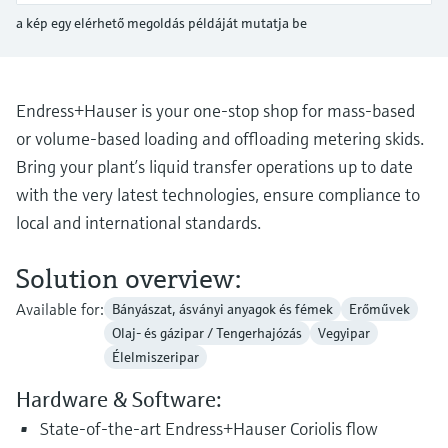
Level measurement with pressure
Device Viewer
transparency
a kép egy elérhető megoldás példáját mutatja be
Memosens technology
Find product-specific information and
Összes megtekintése
documentation
Összes megtekintése
Endress+Hauser is your one-stop shop for mass-based
Pótalkatrészek keresése
or volume-based loading and offloading metering skids.
Pótalkatrészek keresése termékcsalád,
rendelési kód vagy sorozatszám alapján
Bring your plant’s liquid transfer operations up to date
with the very latest technologies, ensure compliance to
local and international standards.
Solution overview:
Available for:
Bányászat, ásványi anyagok és fémek
Erőművek
Olaj- és gázipar / Tengerhajózás
Vegyipar
Élelmiszeripar
Hardware & Software:
State-of-the-art Endress+Hauser Coriolis flow