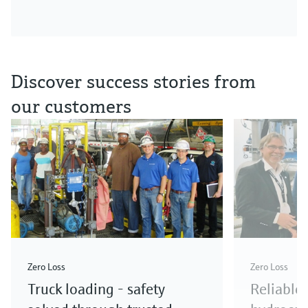
Discover success stories from
our customers
Zero Loss
Zero Loss
Truck loading - safety
Reliable 