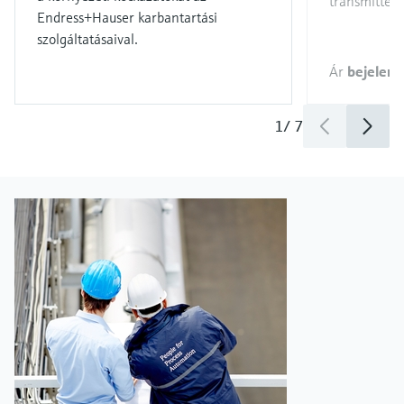
transmitter
Endress+Hauser karbantartási
szolgáltatásaival.
Ár
bejelent
1
/
7