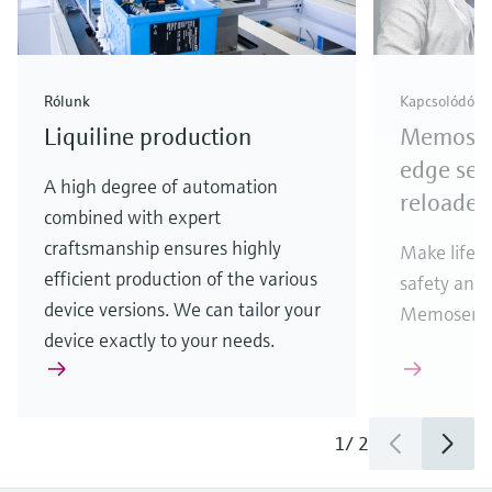
Rólunk
Kapcsolódó t
Liquiline production
Memosens
edge sen
A high degree of automation
reloaded
combined with expert
craftsmanship ensures highly
Make life e
efficient production of the various
safety and 
device versions. We can tailor your
Memosens 2
device exactly to your needs.
1
/
2