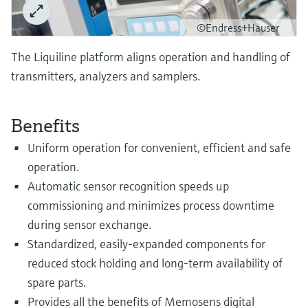
Level measurement with pressure
Device Viewer
transparency
Memosens technology
©Endress+Hauser
Find product-specific information and
Összes megtekintése
documentation
The Liquiline platform aligns operation and handling of
Összes megtekintése
transmitters, analyzers and samplers.
Pótalkatrészek keresése
Pótalkatrészek keresése termékcsalád,
rendelési kód vagy sorozatszám alapján
Benefits
Uniform operation for convenient, efficient and safe
operation.
Automatic sensor recognition speeds up
commissioning and minimizes process downtime
during sensor exchange.
Standardized, easily-expanded components for
reduced stock holding and long-term availability of
spare parts.
Provides all the benefits of Memosens digital