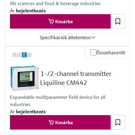
life sciences and food & beverage industries
Ár
bejelentkezés
Kosárba
Specifikációk áttekintése
Input
Összehasonlít
F
L
E
X
One channel transmitter for Memosens and analog (pH, ORP,
conductivity)
Output / communication
1-/2-channel transmitter
4 to 20 mA, HART (optional), additional second output possible;
HART communication, also later activatable
Liquiline CM442
Ingress protection
Field housing:
Expandable multiparameter field device for all
IP66/67 (IEC 60529)
industries
NEMA 4X (UL 50E)
DIN-rail housing: IP20
Ár
bejelentkezés
Kosárba