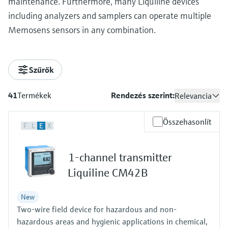
maintenance. Furthermore, many Liquiline devices
including analyzers and samplers can operate multiple
Memosens sensors in any combination.
Szűrők
41
Termékek
Rendezés szerint:
Relevancia
Összehasonlít
F
L
E
X
1-channel transmitter
Liquiline CM42B
New
Two-wire field device for hazardous and non-
hazardous areas and hygienic applications in chemical,