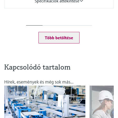
Specifikációk áttekintése
Input
One channel transmitter
Output / communication
4 to 20 mA
Ingress protection
Több betöltése
IP67, IP68, NEMA Type 6
Kapcsolódó tartalom
Hírek, események és még sok más...