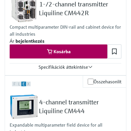
1-/2-channel transmitter
Liquiline CM442R
Compact multiparameter DIN-rail and cabinet device for
all industries
Ár
bejelentkezés
Kosárba
Specifikációk áttekintése
Input
Összehasonlít
F
L
E
X
1 to 2x Memosens digital input
2x 0/4 to 20mA Input optional
2x Digital input optional
4-channel transmitter
Output / communication
2 to 8x 0/4 to 20 mA current outputs
Liquiline CM444
Alarmrelay, 2x relay, ProfibusDP, Modbus RS485,
Modbus TCP, Ethernet
Expandable multiparameter field device for all
Ingress protection