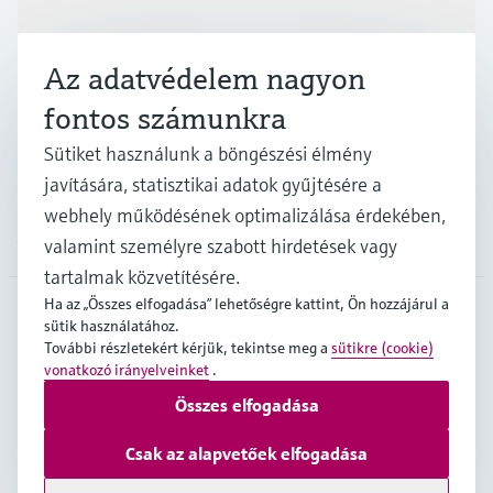
Az adatvédelem nagyon
Iparágak
fontos számunkra
Sütiket használunk a böngészési élmény
Támogatás
javítására, statisztikai adatok gyűjtésére a
webhely működésének optimalizálása érdekében,
A cég
valamint személyre szabott hirdetések vagy
tartalmak közvetítésére.
Ha az „Összes elfogadása” lehetőségre kattint, Ön hozzájárul a
sütik használatához.
HUN
•
Magyar
További részletekért kérjük, tekintse meg a
sütikre (cookie)
vonatkozó irányelveinket
.
Összes elfogadása
Copyright © Endress+Hauser Group Services AG
Imprint
Terms of use
Data Protection
Csak az alapvetőek elfogadása
Általános Szerződési Feltételek