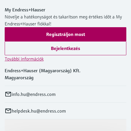
My Endress+Hauser
Növelje a hatékonyságot és takarítson meg értékes időt a My
Endress+Hauser fiókkal!
Regisztráljon most
Bejelentkezés
További információk
Endress+Hauser (Magyarország) Kft.
Magyarország
info.hu@endress.com
helpdesk.hu@endress.com
Termékek és Szerviz