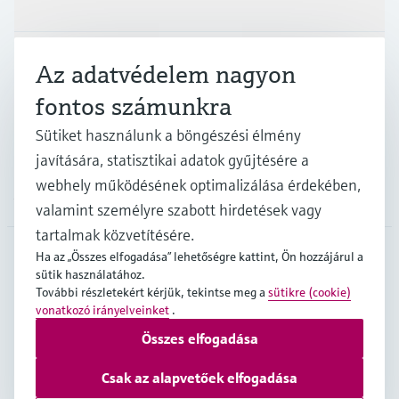
Iparágak
Az adatvédelem nagyon
fontos számunkra
Támogatás
Sütiket használunk a böngészési élmény
javítására, statisztikai adatok gyűjtésére a
webhely működésének optimalizálása érdekében,
A cég
valamint személyre szabott hirdetések vagy
tartalmak közvetítésére.
Ha az „Összes elfogadása” lehetőségre kattint, Ön hozzájárul a
sütik használatához.
HUN
•
Magyar
További részletekért kérjük, tekintse meg a
sütikre (cookie)
vonatkozó irányelveinket
.
Összes elfogadása
Copyright © Endress+Hauser Group Services AG
Imprint
Terms of use
Data Protection
Csak az alapvetőek elfogadása
Általános Szerződési Feltételek