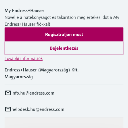
Level measurement with pressure
Device Viewer
transparency
Memosens technology
My Endress+Hauser
Find product-specific information and
Összes megtekintése
Növelje a hatékonyságot és takarítson meg értékes időt a My
documentation
Összes megtekintése
Endress+Hauser fiókkal!
Pótalkatrészek keresése
Regisztráljon most
Pótalkatrészek keresése termékcsalád,
rendelési kód vagy sorozatszám alapján
Bejelentkezés
További információk
Endress+Hauser (Magyarország) Kft.
Magyarország
info.hu@endress.com
helpdesk.hu@endress.com
Termékek és Szerviz