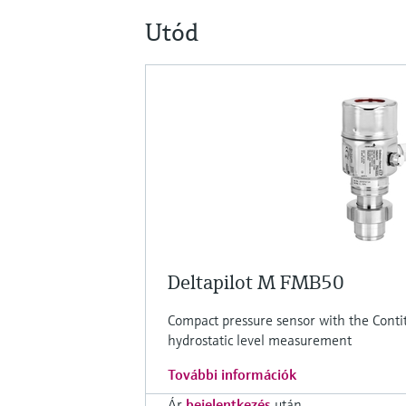
Utód
Deltapilot M FMB50
Compact pressure sensor with the Contit
hydrostatic level measurement
További információk
Ár
bejelentkezés
után