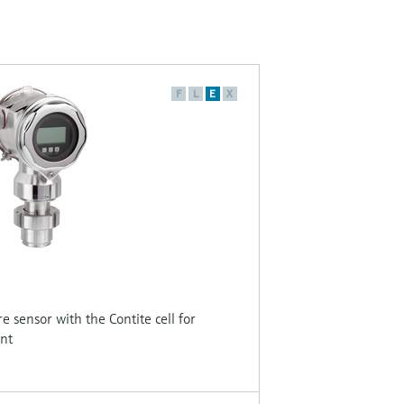
F
L
E
X
 sensor with the Contite cell for
nt