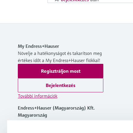
My Endress+Hauser
Növelje a hatékonyságot és takarítson meg
értékes időt a My Endress+Hauser fiókkal!
Regisztráljon most
Bejelentkezés
További információk
Endress+Hauser (Magyarország) Kft.
Magyarország
info.hu@endress.com