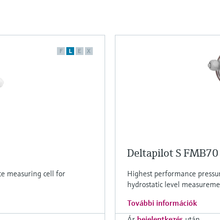
F
L
E
X
Deltapilot S FMB70
e measuring cell for
Highest performance pressure
hydrostatic level measureme
További információk
Ár
bejelentkezés
után