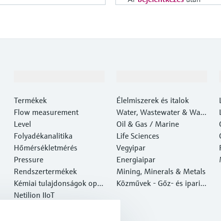
Termékek és Szerviz
Iparágak
Termékek
Élelmiszerek és italok
Flow measurement
Water, Wastewater & Wast
Level
e
Oil & Gas / Marine
Folyadékanalitika
Life Sciences
Hőmérsékletmérés
Vegyipar
Pressure
Energiaipar
Rendszertermékek
Mining, Minerals & Metals
Kémiai tulajdonságok opti
Közművek - Gőz- és ipari v
kai elemzése
Netilion IIoT
ízgazdálkodás
Software
Kiemelt termékek