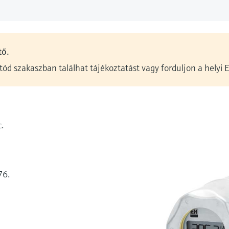
tő.
utód szakaszban találhat tájékoztatást vagy forduljon a helyi
.
76.