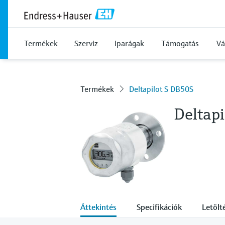
Termékek
Szerviz
Iparágak
Támogatás
Vá
Termékek
Deltapilot S DB50S
Deltap
Áttekintés
Specifikációk
Letölt