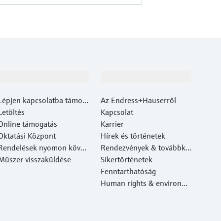
Támogatás
A cég
Lépjen kapcsolatba támog
Az Endress+Hauserről
atási központunkkal
Letöltés
Kapcsolat
Online támogatás
Karrier
Oktatási Központ
Hírek és történetek
Rendelések nyomon követ
Rendezvények & továbbké
ése
Műszer visszaküldése
pzések
Sikertörténetek
Fenntarthatóság
Human rights & environm
ental protection