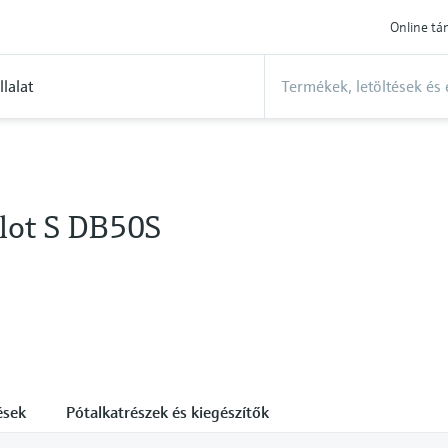
Online t
llalat
ilot S DB50S
ések
Pótalkatrészek és kiegészítők