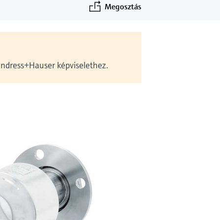
Megosztás
 Endress+Hauser képviselethez.