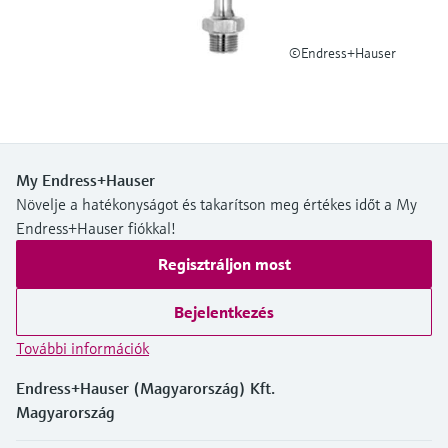
Level measurement with pressure
Device Viewer
transparency
Memosens technology
Find product-specific information and
©Endress+Hauser
Összes megtekintése
documentation
Összes megtekintése
Pótalkatrészek keresése
Pótalkatrészek keresése termékcsalád,
rendelési kód vagy sorozatszám alapján
My Endress+Hauser
Növelje a hatékonyságot és takarítson meg értékes időt a My
Endress+Hauser fiókkal!
Regisztráljon most
Bejelentkezés
További információk
Endress+Hauser (Magyarország) Kft.
Magyarország