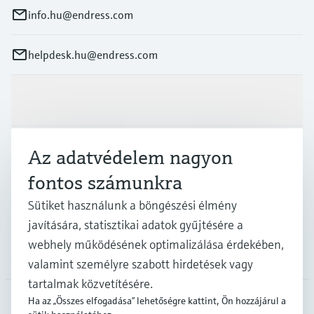
info.hu@endress.com
helpdesk.hu@endress.com
Termékek és Szerviz
Iparágak
Az adatvédelem nagyon
fontos számunkra
Támogatás
Sütiket használunk a böngészési élmény
javítására, statisztikai adatok gyűjtésére a
webhely működésének optimalizálása érdekében,
A cég
valamint személyre szabott hirdetések vagy
tartalmak közvetítésére.
Ha az „Összes elfogadása” lehetőségre kattint, Ön hozzájárul a