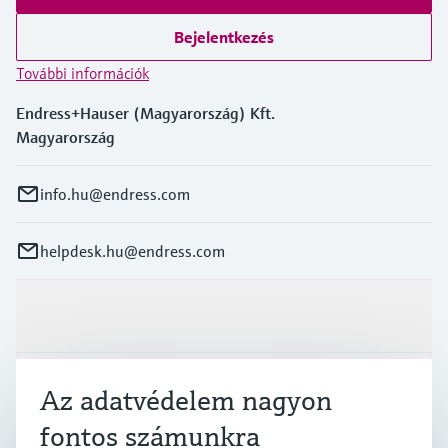
Bejelentkezés
További információk
Endress+Hauser (Magyarország) Kft.
Magyarország
info.hu@endress.com
helpdesk.hu@endress.com
Termékek és Szerviz
Iparágak
Az adatvédelem nagyon
fontos számunkra