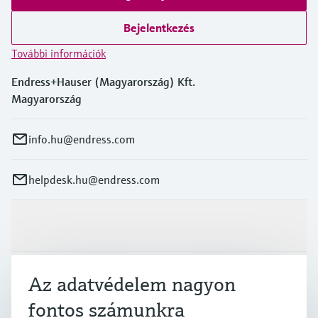
Bejelentkezés
További információk
Endress+Hauser (Magyarország) Kft.
Magyarország
info.hu@endress.com
helpdesk.hu@endress.com
Termékek és Szerviz
Iparágak
Az adatvédelem nagyon
fontos számunkra