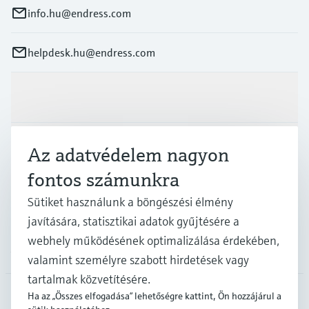
info.hu@endress.com
helpdesk.hu@endress.com
Termékek és Szerviz
Iparágak
Az adatvédelem nagyon
fontos számunkra
Támogatás
Sütiket használunk a böngészési élmény
javítására, statisztikai adatok gyűjtésére a
webhely működésének optimalizálása érdekében,
A cég
valamint személyre szabott hirdetések vagy
tartalmak közvetítésére.
Ha az „Összes elfogadása” lehetőségre kattint, Ön hozzájárul a