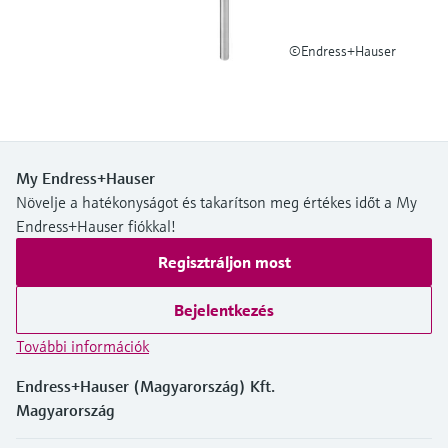
Level measurement with pressure
Device Viewer
transparency
Memosens technology
Find product-specific information and
©Endress+Hauser
Összes megtekintése
documentation
Összes megtekintése
Pótalkatrészek keresése
Pótalkatrészek keresése termékcsalád,
rendelési kód vagy sorozatszám alapján
My Endress+Hauser
Növelje a hatékonyságot és takarítson meg értékes időt a My
Endress+Hauser fiókkal!
Regisztráljon most
Bejelentkezés
További információk
Endress+Hauser (Magyarország) Kft.
Magyarország