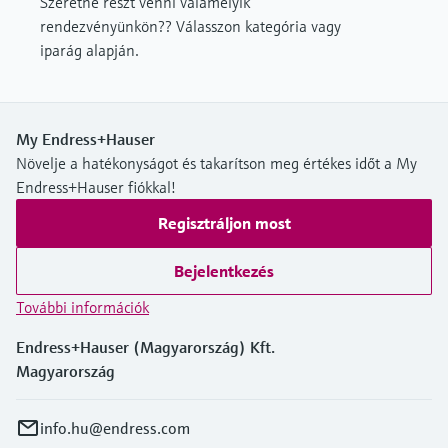
Szeretne részt venni valamelyik
rendezvényünkön?? Válasszon kategória vagy
iparág alapján.
My Endress+Hauser
Növelje a hatékonyságot és takarítson meg értékes időt a My
Endress+Hauser fiókkal!
Regisztráljon most
Bejelentkezés
További információk
Endress+Hauser (Magyarország) Kft.
Magyarország
info.hu@endress.com