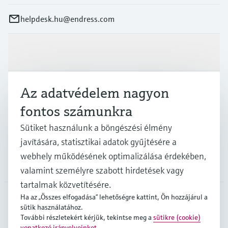
helpdesk.hu@endress.com
Termékek és Szerviz
Az adatvédelem nagyon
Iparágak
fontos számunkra
Támogatás
Sütiket használunk a böngészési élmény
javítására, statisztikai adatok gyűjtésére a
webhely működésének optimalizálása érdekében,
A cég
valamint személyre szabott hirdetések vagy
tartalmak közvetítésére.
Ha az „Összes elfogadása” lehetőségre kattint, Ön hozzájárul a
sütik használatához.
HUN
•
Magyar
További részletekért kérjük, tekintse meg a
sütikre (cookie)
vonatkozó irányelveinket
.