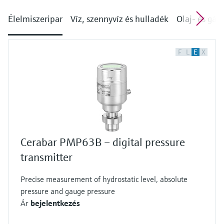
Élelmiszeripar
Víz, szennyvíz és hulladék
Olaj- és gáz
F
L
E
X
Cerabar PMP63B – digital pressure
transmitter
Precise measurement of hydrostatic level, absolute
pressure and gauge pressure
Ár
bejelentkezés