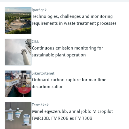
Level measurement with pressure
Device Viewer
transparency
Memosens technology
Iparágak
Find product-specific information and
Technologies, challenges and monitoring
Összes megtekintése
documentation
requirements in waste treatment processes
Összes megtekintése
Pótalkatrészek keresése
Pótalkatrészek keresése termékcsalád,
Cikk
rendelési kód vagy sorozatszám alapján
Continuous emission monitoring for
sustainable plant operation
Sikertörténet
Onboard carbon capture for maritime
decarbonization
Termékek
Minél egyszerűbb, annál jobb: Micropilot
FMR10B, FMR20B és FMR30B