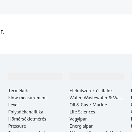
F.
Termékek és Szerviz
Iparágak
Termékek
Élelmiszerek és italok
Flow measurement
Water, Wastewater & Wast
Level
e
Oil & Gas / Marine
Folyadékanalitika
Life Sciences
Hőmérsékletmérés
Vegyipar
Pressure
Energiaipar