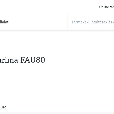
Online t
llalat
arima FAU80
gure