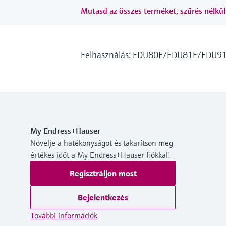
Mutasd az összes terméket, szűrés nélkül
Felhasználás: FDU80F/FDU81F/FDU91
My Endress+Hauser
Növelje a hatékonyságot és takarítson meg
értékes időt a My Endress+Hauser fiókkal!
Regisztráljon most
Bejelentkezés
További információk