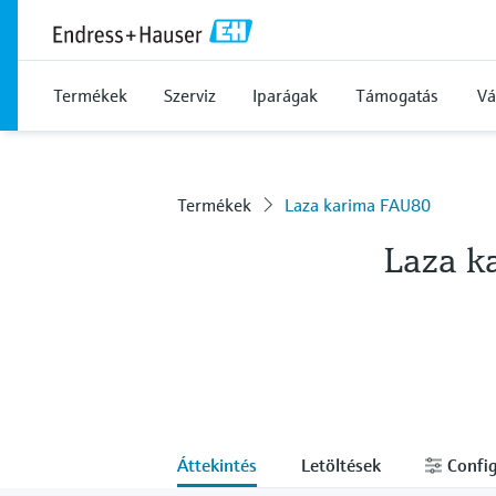
Termékek
Szerviz
Iparágak
Támogatás
Vá
Termékek
Laza karima FAU80
Laza k
Áttekintés
Letöltések
Confi