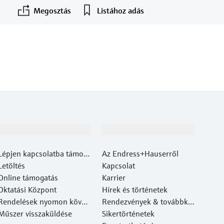
Megosztás
Listához adás
Támogatás
A cég
Lépjen kapcsolatba támog
Az Endress+Hauserről
atási központunkkal
Letöltés
Kapcsolat
Online támogatás
Karrier
Oktatási Központ
Hírek és történetek
Rendelések nyomon követ
Rendezvények & továbbké
ése
Műszer visszaküldése
pzések
Sikertörténetek